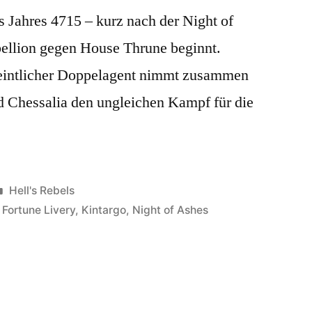
Jahres 4715 – kurz nach der Night of
ellion gegen House Thrune beginnt.
meintlicher Doppelagent nimmt zusammen
nd Chessalia den ungleichen Kampf für die
Veröffentlicht
Hell's Rebels
unter
r Fortune Livery
,
Kintargo
,
Night of Ashes
eimdienstbericht