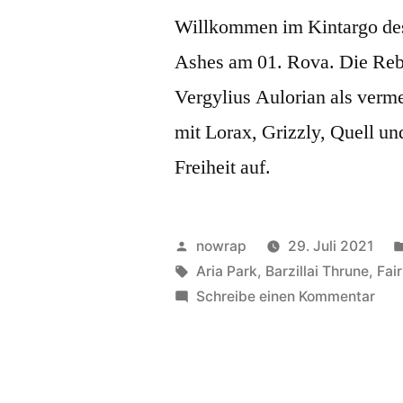
Willkommen im Kintargo des 
Ashes am 01. Rova. Die Reb
Vergylius Aulorian als ver
mit Lorax, Grizzly, Quell u
Freiheit auf.
Veröffentlicht
nowrap
29. Juli 2021
von
Schlagwörter:
Aria Park
,
Barzillai Thrune
,
Fai
zu
Schreibe einen Kommentar
Geh
–
Teil
1