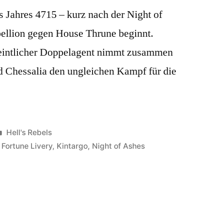
Jahres 4715 – kurz nach der Night of
ellion gegen House Thrune beginnt.
meintlicher Doppelagent nimmt zusammen
nd Chessalia den ungleichen Kampf für die
Veröffentlicht
Hell's Rebels
unter
r Fortune Livery
,
Kintargo
,
Night of Ashes
eimdienstbericht