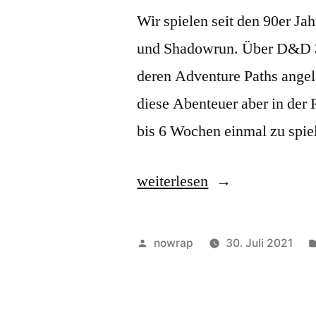
Wir spielen seit den 90er 
und Shadowrun. Über D&D 3.
deren Adventure Paths ange
diese Abenteuer aber in der 
bis 6 Wochen einmal zu spie
„Willkommen
weiterlesen
in
unserem
Veröffentlicht
nowrap
30. Juli 2021
RPG-
von
Blog“