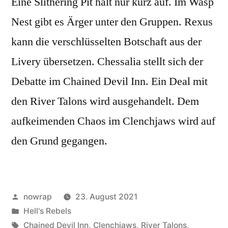
Eine Slithering Pit hält nur kurz auf. Im Wasp
Nest gibt es Ärger unter den Gruppen. Rexus
kann die verschlüsselten Botschaft aus der
Livery übersetzen. Chessalia stellt sich der
Debatte im Chained Devil Inn. Ein Deal mit
den River Talons wird ausgehandelt. Dem
aufkeimenden Chaos im Clenchjaws wird auf
den Grund gegangen.
Veröffentlicht
nowrap
23. August 2021
von
Veröffentlicht
Hell's Rebels
unter
Schlagwörter:
Chained Devil Inn
,
Clenchjaws
,
River Talons
,