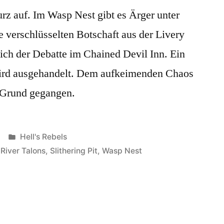
kurz auf. Im Wasp Nest gibt es Ärger unter
 verschlüsselten Botschaft aus der Livery
 sich der Debatte im Chained Devil Inn. Ein
wird ausgehandelt. Dem aufkeimenden Chaos
 Grund gegangen.
Veröffentlicht
Hell's Rebels
unter
,
River Talons
,
Slithering Pit
,
Wasp Nest
eimdienstbericht