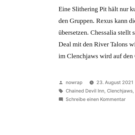
Eine Slithering Pit hält nur 
den Gruppen. Rexus kann die
übersetzen. Chessalia stellt
Deal mit den River Talons 
im Clenchjaws wird auf den
Veröffentlicht
nowrap
23. August 2021
von
Schlagwörter:
Chained Devil Inn
,
Clenchjaws
zu
Schreibe einen Kommentar
Geh
–
Teil
4