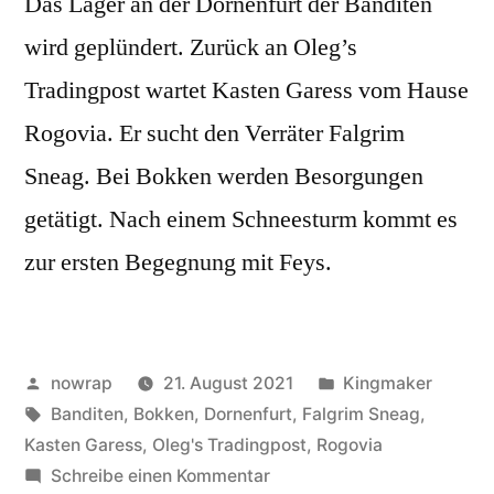
Das Lager an der Dornenfurt der Banditen
wird geplündert. Zurück an Oleg’s
Tradingpost wartet Kasten Garess vom Hause
Rogovia. Er sucht den Verräter Falgrim
Sneag. Bei Bokken werden Besorgungen
getätigt. Nach einem Schneesturm kommt es
zur ersten Begegnung mit Feys.
Veröffentlicht
Veröffentlicht
nowrap
21. August 2021
Kingmaker
von
Schlagwörter:
unter
Banditen
,
Bokken
,
Dornenfurt
,
Falgrim Sneag
,
Kasten Garess
,
Oleg's Tradingpost
,
Rogovia
zu
Schreibe einen Kommentar