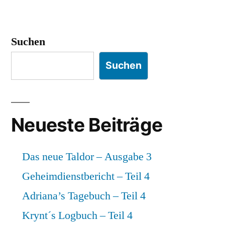
Adriana’s
Tagebuch
–
Suchen
Teil
4
Suchen
Neueste Beiträge
Das neue Taldor – Ausgabe 3
Geheimdienstbericht – Teil 4
Adriana’s Tagebuch – Teil 4
Krynt´s Logbuch – Teil 4