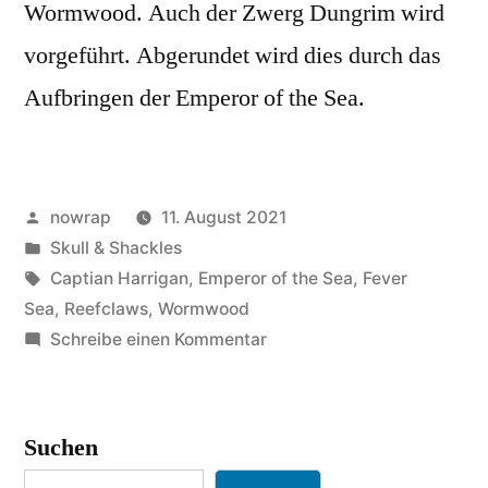
Wormwood. Auch der Zwerg Dungrim wird
vorgeführt. Abgerundet wird dies durch das
Aufbringen der Emperor of the Sea.
Veröffentlicht
nowrap
11. August 2021
von
Veröffentlicht
Skull & Shackles
unter
Schlagwörter:
Captian Harrigan
,
Emperor of the Sea
,
Fever
Sea
,
Reefclaws
,
Wormwood
zu
Schreibe einen Kommentar
Krynt
´s
Logbuch
Suchen
–