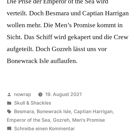
Die Prise der Emperor of the Sea wird
verteilt. Doch Besmara und Captian Harrigan
wollen mehr. Die Men’s Promise kommt in
Sicht. Das Schiff wird gekapert und die Crew
aufgeteilt. Doch Gozreh lässt uns vor
Bonewrack Isle auflaufen.
Veröffentlicht
nowrap
19. August 2021
von
Veröffentlicht
Skull & Shackles
unter
Schlagwörter:
Besmara
,
Bonewrack Isle
,
Captian Harrigan
,
Emperor of the Sea
,
Gozreh
,
Men's Promise
zu
Schreibe einen Kommentar
Krynt